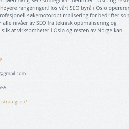
r. Med riktig SEO strategi kan bedrifter i Oslo og rest
 høyere rangeringer.Hos vårt SEO byrå i Oslo operere
profesjonell søkemotoroptimalisering for bedrifter so
 alle nivåer av SEO fra teknisk optimalisering og
g slik at virksomheter i Oslo og resten av Norge kan
g
9@gmail.com
555
ostrategi.no/