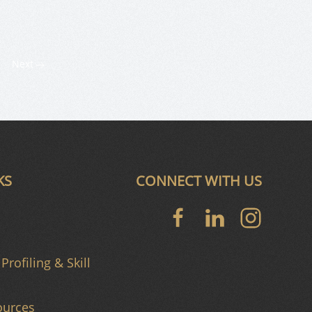
Next
KS
CONNECT WITH US
Profiling & Skill
urces