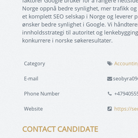
faktorer Google bruker for å rangere nettside
Norge oppnå bedre synlighet, mer trafikk og
et komplett SEO selskap i Norge og leverer 
ønsker bedre synlighet i Google. Vi håndterer
innholdsstrategi til autoritet og lenkebyggin
konkurrere i norske søkeresultater.
Category
Accountin
E-mail
seobyra0
Phone Number
+4794055
Website
https://se
CONTACT CANDIDATE