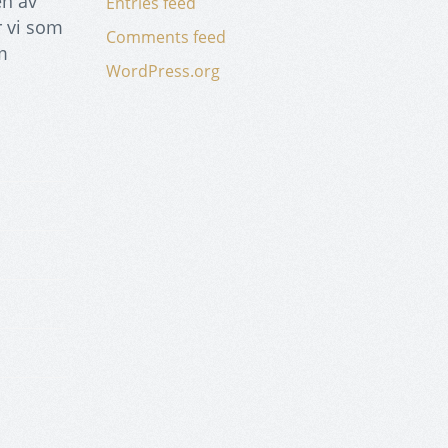
en av
Entries feed
r vi som
Comments feed
m
WordPress.org