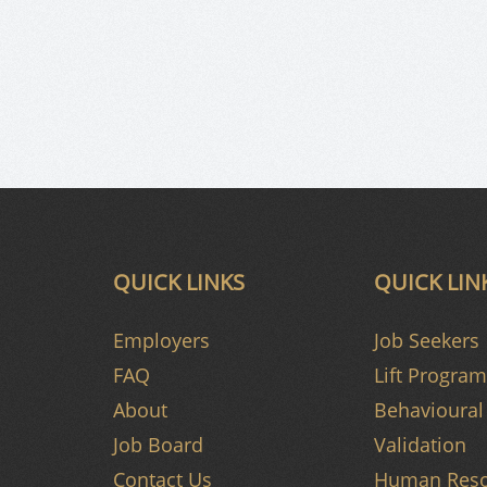
QUICK LINKS
QUICK LIN
Employers
Job Seekers
FAQ
Lift Program
About
Behavioural 
Job Board
Validation
Contact Us
Human Reso